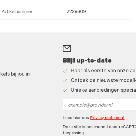
Artikelnummer
2238609
Blijf up-to-date
Hoor als eerste van onze a
ls bij jou in
Check
Ontdek de nieuwste modelle
icon
Check
Unieke aanbiedingen speciaa
icon
Check
icon
Email
address
Lees hier ons
Privacy statement
Deze site is beschermd door reCAP
toepassing