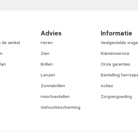
Advies
Informatie
n de winkel
Horen
Veelgestelde vrag
an
Zien
Klantenservice
lan
Brillen
Onze garanties
Lenzen
Bestelling herroep
Zonnebrillen
Acties
Hoortoestellen
Zorgvergoeding
Gehoorbescherming