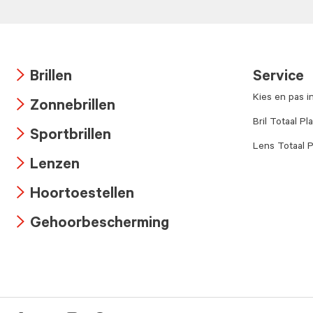
Brillen
Service
Arrow
Kies en pas i
Zonnebrillen
icon
Arrow
Bril Totaal Pl
Sportbrillen
icon
Lens Totaal P
Arrow
Lenzen
icon
Arrow
Hoortoestellen
icon
Arrow
Gehoorbescherming
icon
Arrow
icon