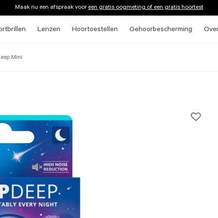
Maak nu een afspraak voor
een gratis oogmeting of een gratis hoortest
rtbrillen
Lenzen
Hoortoestellen
Gehoorbescherming
Ove
deep Mini