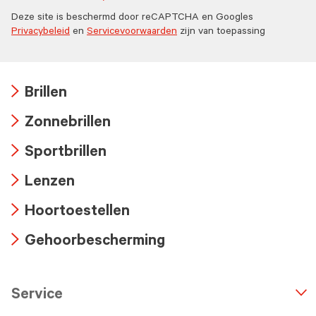
Deze site is beschermd door reCAPTCHA en Googles
Privacybeleid
en
Servicevoorwaarden
zijn van toepassing
Brillen
Arrow
Zonnebrillen
icon
Arrow
Sportbrillen
icon
Arrow
Lenzen
icon
Arrow
Hoortoestellen
icon
Arrow
Gehoorbescherming
icon
Arrow
icon
Service
n
A
r
r
o
w
i
c
o