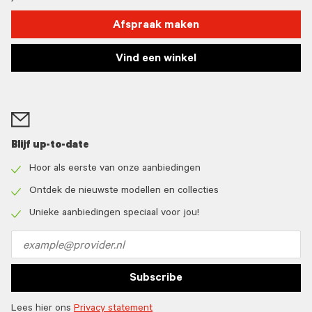
Afspraak maken
Vind een winkel
Blijf up-to-date
Hoor als eerste van onze aanbiedingen
Check
icon
Ontdek de nieuwste modellen en collecties
Check
icon
Unieke aanbiedingen speciaal voor jou!
Check
icon
Email
address
Subscribe
Lees hier ons
Privacy statement