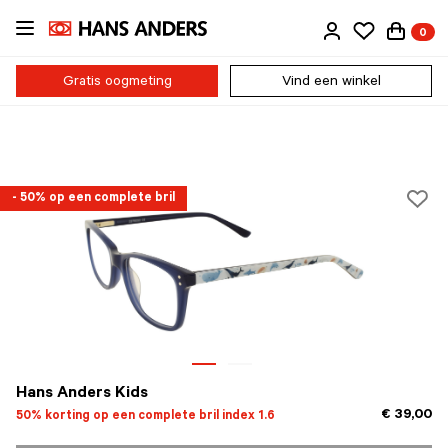
Ga
0
direct
naar
de
Gratis oogmeting
Vind een winkel
inhoud
- 50% op een complete bril
Hans Anders Kids
€ 39,00
50% korting op een complete bril index 1.6