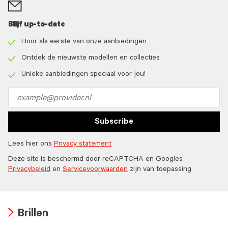
Blijf up-to-date
Hoor als eerste van onze aanbiedingen
Check
icon
Ontdek de nieuwste modellen en collecties
Check
icon
Unieke aanbiedingen speciaal voor jou!
Check
icon
Email
address
Subscribe
Lees hier ons
Privacy statement
Deze site is beschermd door reCAPTCHA en Googles
Privacybeleid
en
Servicevoorwaarden
zijn van toepassing
Brillen
Arrow