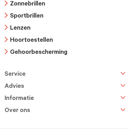
Zonnebrillen
icon
Arrow
Sportbrillen
icon
Arrow
Lenzen
icon
Arrow
Hoortoestellen
icon
Arrow
Gehoorbescherming
icon
Arrow
icon
Service
n
A
r
r
o
w
i
c
o
Advies
Informatie
Over ons