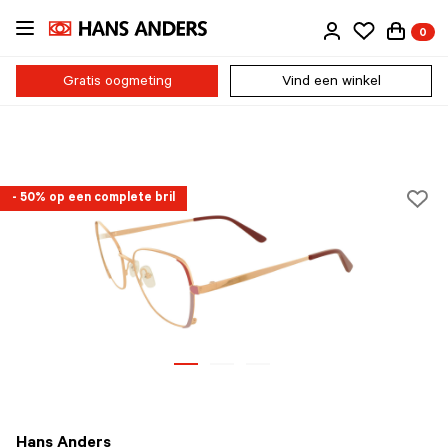
Ga
0
direct
naar
de
Gratis oogmeting
Vind een winkel
inhoud
- 50% op een complete bril
Hans Anders