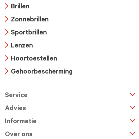
Brillen
Arrow
Zonnebrillen
icon
Arrow
Sportbrillen
icon
Arrow
Lenzen
icon
Arrow
Hoortoestellen
icon
Arrow
Gehoorbescherming
icon
Arrow
icon
Service
n
A
r
r
o
w
i
c
o
Advies
Informatie
Over ons