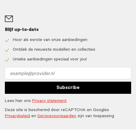
Blijf up-to-date
Hoor als eerste van onze aanbiedingen
Check
icon
Ontdek de nieuwste modellen en collecties
Check
icon
Unieke aanbiedingen speciaal voor jou!
Check
icon
Email
address
Subscribe
Lees hier ons
Privacy statement
Deze site is beschermd door reCAPTCHA en Googles
Privacybeleid
en
Servicevoorwaarden
zijn van toepassing