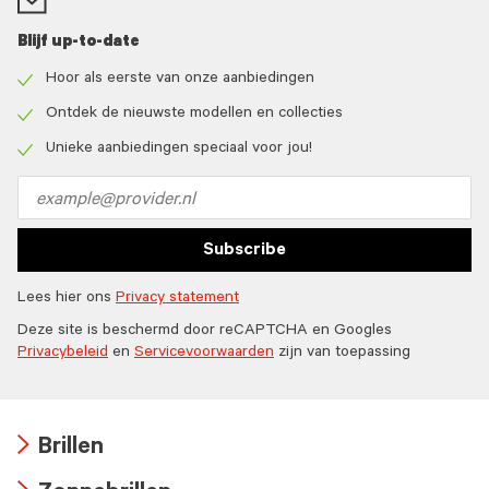
Blijf up-to-date
Hoor als eerste van onze aanbiedingen
Check
icon
Ontdek de nieuwste modellen en collecties
Check
icon
Unieke aanbiedingen speciaal voor jou!
Check
icon
Email
address
Subscribe
Lees hier ons
Privacy statement
Deze site is beschermd door reCAPTCHA en Googles
Privacybeleid
en
Servicevoorwaarden
zijn van toepassing
Brillen
Arrow