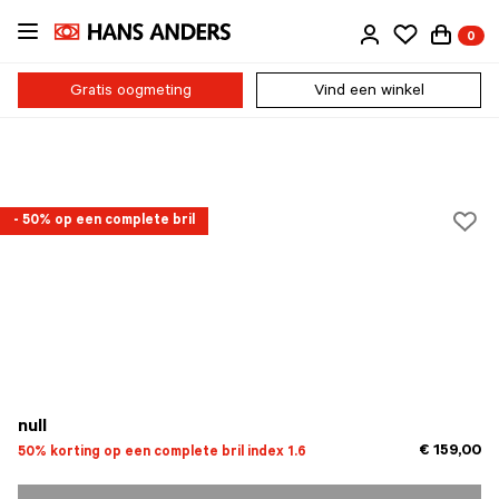
Ga
0
direct
naar
de
Gratis oogmeting
Vind een winkel
inhoud
- 50% op een complete bril
null
€ 159,00
50% korting op een complete bril index 1.6