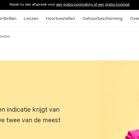
Maak nu een afspraak voor
een gratis oogmeting of een gratis hoortest
rtbrillen
Lenzen
Hoortoestellen
Gehoorbescherming
Ove
testen
n indicatie krijgt van
we twee van de meest