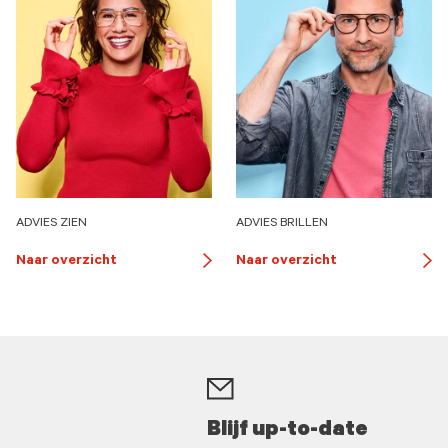
ADVIES ZIEN
ADVIES BRILLEN
Naar overzicht
Naar overzicht
tton
button
but
row
arrow
arr
Blijf up-to-date