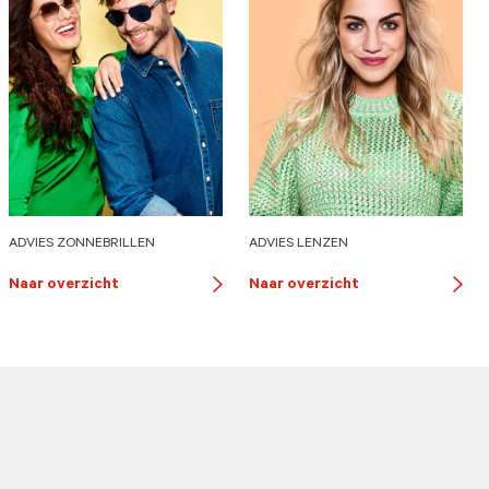
ADVIES ZONNEBRILLEN
ADVIES LENZEN
Naar overzicht
Naar overzicht
ton
button
butt
ow
arrow
arro