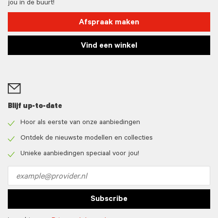
jou in de buurt!
Afspraak maken
Vind een winkel
Blijf up-to-date
Hoor als eerste van onze aanbiedingen
Check
icon
Ontdek de nieuwste modellen en collecties
Check
icon
Unieke aanbiedingen speciaal voor jou!
Check
icon
Email
address
Subscribe