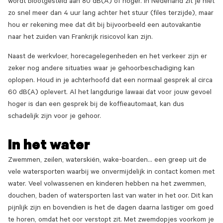
wordt blootgesteld aan 80 dB(A) of hoger. In Nederland zit je niet
zo snel meer dan 4 uur lang achter het stuur (files terzijde), maar
hou er rekening mee dat dit bij bijvoorbeeld een autovakantie
naar het zuiden van Frankrijk risicovol kan zijn.
Naast de werkvloer, horecagelegenheden en het verkeer zijn er
zeker nog andere situaties waar je gehoorbeschadiging kan
oplopen. Houd in je achterhoofd dat een normaal gesprek al circa
60 dB(A) oplevert. Al het langdurige lawaai dat voor jouw gevoel
hoger is dan een gesprek bij de koffieautomaat, kan dus
schadelijk zijn voor je gehoor.
In het water
Zwemmen, zeilen, waterskiën, wake-boarden... een greep uit de
vele watersporten waarbij we onvermijdelijk in contact komen met
water. Veel volwassenen en kinderen hebben na het zwemmen,
douchen, baden of watersporten last van water in het oor. Dit kan
pijnlijk zijn en bovendien is het de dagen daarna lastiger om goed
te horen, omdat het oor verstopt zit. Met zwemdopjes voorkom je