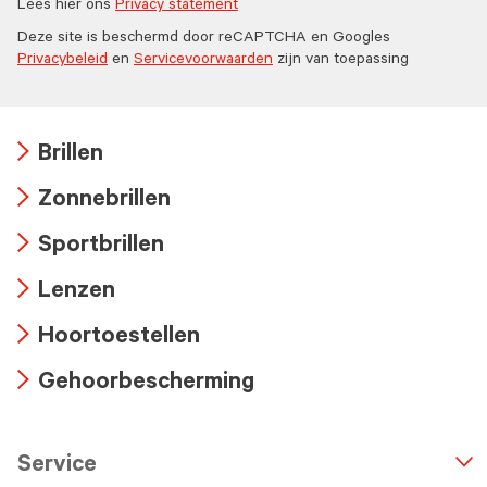
Lees hier ons
Privacy statement
Deze site is beschermd door reCAPTCHA en Googles
Privacybeleid
en
Servicevoorwaarden
zijn van toepassing
Brillen
Arrow
Zonnebrillen
icon
Arrow
Sportbrillen
icon
Arrow
Lenzen
icon
Arrow
Hoortoestellen
icon
Arrow
Gehoorbescherming
icon
Arrow
icon
Service
n
A
r
r
o
w
i
c
o