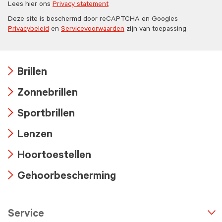
Lees hier ons
Privacy statement
Deze site is beschermd door reCAPTCHA en Googles
Privacybeleid
en
Servicevoorwaarden
zijn van toepassing
Brillen
Arrow
Zonnebrillen
icon
Arrow
Sportbrillen
icon
Arrow
Lenzen
icon
Arrow
Hoortoestellen
icon
Arrow
Gehoorbescherming
icon
Arrow
icon
Service
n
A
r
r
o
w
i
c
o