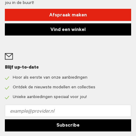
jou in de buurt!
Afspraak maken
Vind een winkel
Blijf up-to-date
Hoor als eerste van onze aanbiedingen
Check
icon
Ontdek de nieuwste modellen en collecties
Check
icon
Unieke aanbiedingen speciaal voor jou!
Check
icon
Email
address
Subscribe