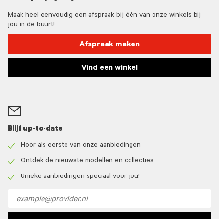
Maak heel eenvoudig een afspraak bij één van onze winkels bij
jou in de buurt!
Afspraak maken
Vind een winkel
Blijf up-to-date
Hoor als eerste van onze aanbiedingen
Check
icon
Ontdek de nieuwste modellen en collecties
Check
icon
Unieke aanbiedingen speciaal voor jou!
Check
icon
Email
address