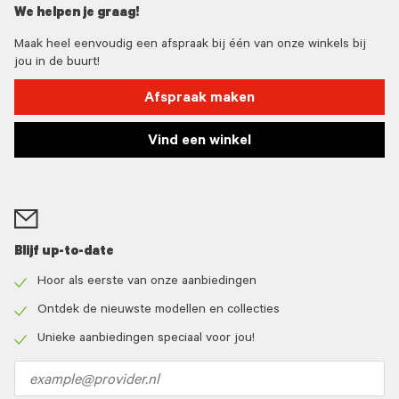
We helpen je graag!
Maak heel eenvoudig een afspraak bij één van onze winkels bij
jou in de buurt!
Afspraak maken
Vind een winkel
Blijf up-to-date
Hoor als eerste van onze aanbiedingen
Check
icon
Ontdek de nieuwste modellen en collecties
Check
icon
Unieke aanbiedingen speciaal voor jou!
Check
icon
Email
address