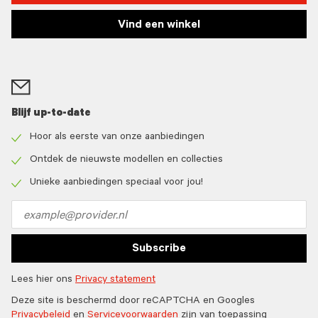
Vind een winkel
Blijf up-to-date
Hoor als eerste van onze aanbiedingen
Check
icon
Ontdek de nieuwste modellen en collecties
Check
icon
Unieke aanbiedingen speciaal voor jou!
Check
icon
Email
address
Subscribe
Lees hier ons
Privacy statement
Deze site is beschermd door reCAPTCHA en Googles
Privacybeleid
en
Servicevoorwaarden
zijn van toepassing