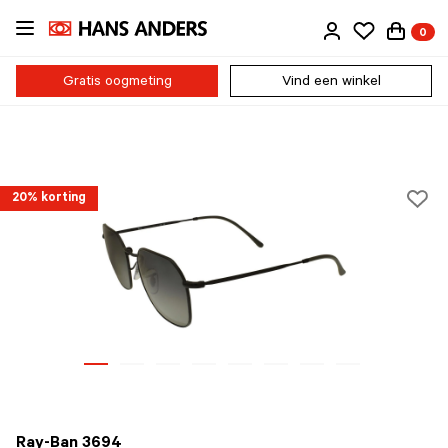
Ga
0
direct
naar
de
Gratis oogmeting
Vind een winkel
inhoud
20% korting
Ray-Ban 3694