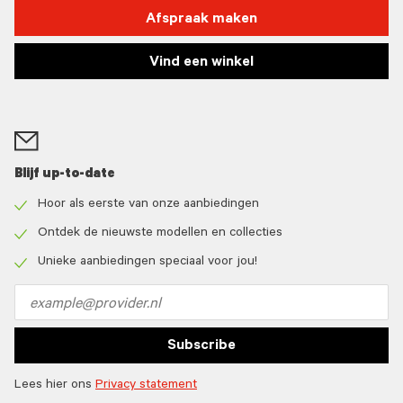
Afspraak maken
Vind een winkel
Blijf up-to-date
Hoor als eerste van onze aanbiedingen
Check
icon
Ontdek de nieuwste modellen en collecties
Check
icon
Unieke aanbiedingen speciaal voor jou!
Check
icon
Email
address
Subscribe
Lees hier ons
Privacy statement