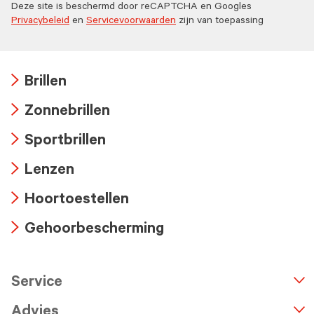
Deze site is beschermd door reCAPTCHA en Googles
Privacybeleid
en
Servicevoorwaarden
zijn van toepassing
Brillen
Arrow
Zonnebrillen
icon
Arrow
Sportbrillen
icon
Arrow
Lenzen
icon
Arrow
Hoortoestellen
icon
Arrow
Gehoorbescherming
icon
Arrow
icon
Service
n
A
r
r
o
w
i
c
o
Advies