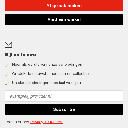
Afspraak maken
Vind een winkel
Blijf up-to-date
Hoor als eerste van onze aanbiedingen
Check
icon
Ontdek de nieuwste modellen en collecties
Check
icon
Unieke aanbiedingen speciaal voor jou!
Check
icon
Email
address
Subscribe
Lees hier ons
Privacy statement