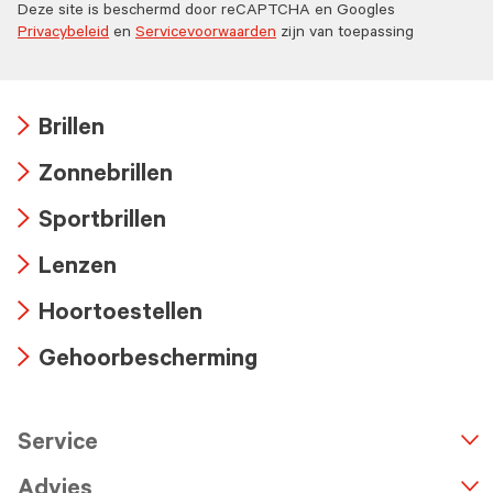
Deze site is beschermd door reCAPTCHA en Googles
Privacybeleid
en
Servicevoorwaarden
zijn van toepassing
Brillen
Arrow
Zonnebrillen
icon
Arrow
Sportbrillen
icon
Arrow
Lenzen
icon
Arrow
Hoortoestellen
icon
Arrow
Gehoorbescherming
icon
Arrow
icon
Service
n
A
r
r
o
w
i
c
o
Advies