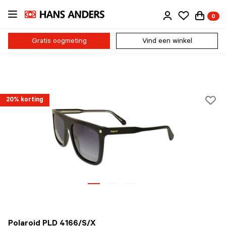
Ga
0
direct
naar
de
Gratis oogmeting
Vind een winkel
inhoud
20% korting
Polaroid PLD 4166/S/X