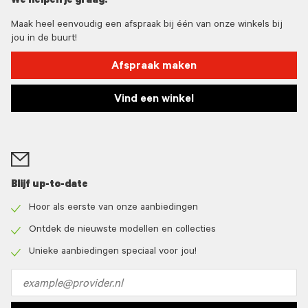
We helpen je graag!
Maak heel eenvoudig een afspraak bij één van onze winkels bij
jou in de buurt!
Afspraak maken
Vind een winkel
Blijf up-to-date
Hoor als eerste van onze aanbiedingen
Check
icon
Ontdek de nieuwste modellen en collecties
Check
icon
Unieke aanbiedingen speciaal voor jou!
Check
icon
Email
address