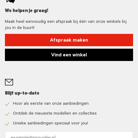
We helpen je graag!
Maak heel eenvoudig een afspraak bij één van onze winkels bij
jou in de buurt!
Afspraak maken
Vind een winkel
Blijf up-to-date
Hoor als eerste van onze aanbiedingen
Check
icon
Ontdek de nieuwste modellen en collecties
Check
icon
Unieke aanbiedingen speciaal voor jou!
Check
icon
Email