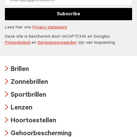
address
Subscribe
Lees hier ons
Privacy statement
Deze site is beschermd door reCAPTCHA en Googles
Privacybeleid
en
Servicevoorwaarden
zijn van toepassing
Brillen
Arrow
Zonnebrillen
icon
Arrow
Sportbrillen
icon
Arrow
Lenzen
icon
Arrow
Hoortoestellen
icon
Arrow
Gehoorbescherming
icon