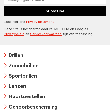
address
Subscribe
Lees hier ons
Privacy statement
Deze site is beschermd door reCAPTCHA en Googles
Privacybeleid
en
Servicevoorwaarden
zijn van toepassing
Brillen
Arrow
Zonnebrillen
icon
Arrow
Sportbrillen
icon
Arrow
Lenzen
icon
Arrow
Hoortoestellen
icon
Arrow
Gehoorbescherming
icon