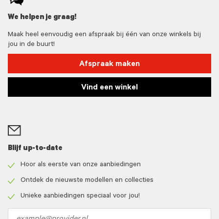
We helpen je graag!
Maak heel eenvoudig een afspraak bij één van onze winkels bij
jou in de buurt!
Afspraak maken
Vind een winkel
Blijf up-to-date
Hoor als eerste van onze aanbiedingen
Check
icon
Ontdek de nieuwste modellen en collecties
Check
icon
Unieke aanbiedingen speciaal voor jou!
Check
icon
Email