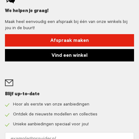
We helpen je graag!
Maak heel eenvoudig een afspraak bij één van onze winkels bij
jou in de buurt!
Afspraak maken
Vind een winkel
Blijf up-to-date
Hoor als eerste van onze aanbiedingen
Check
icon
Ontdek de nieuwste modellen en collecties
Check
icon
Unieke aanbiedingen speciaal voor jou!
Check
icon
Email