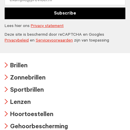
address
Subscribe
Lees hier ons
Privacy statement
Deze site is beschermd door reCAPTCHA en Googles
Privacybeleid
en
Servicevoorwaarden
zijn van toepassing
Brillen
Arrow
Zonnebrillen
icon
Arrow
Sportbrillen
icon
Arrow
Lenzen
icon
Arrow
Hoortoestellen
icon
Arrow
Gehoorbescherming
icon