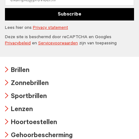
address
Subscribe
Lees hier ons
Privacy statement
Deze site is beschermd door reCAPTCHA en Googles
Privacybeleid
en
Servicevoorwaarden
zijn van toepassing
Brillen
Arrow
Zonnebrillen
icon
Arrow
Sportbrillen
icon
Arrow
Lenzen
icon
Arrow
Hoortoestellen
icon
Arrow
Gehoorbescherming
icon