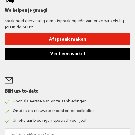
We helpen je graag!
Maak heel eenvoudig een afspraak bij één van onze winkels bij
jou in de buurt!
Afspraak maken
Vind een winkel
Blijf up-to-date
Hoor als eerste van onze aanbiedingen
Check
icon
Ontdek de nieuwste modellen en collecties
Check
icon
Unieke aanbiedingen speciaal voor jou!
Check
icon
Email