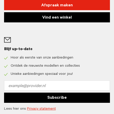
Afspraak maken
Vind een winkel
Blijf up-to-date
Hoor als eerste van onze aanbiedingen
Check
icon
Ontdek de nieuwste modellen en collecties
Check
icon
Unieke aanbiedingen speciaal voor jou!
Check
icon
Email
address
Subscribe
Lees hier ons
Privacy statement