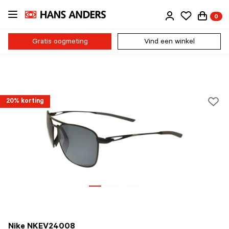
Ga
0
direct
naar
de
Gratis oogmeting
Vind een winkel
inhoud
20% korting
Nike NKEV24008