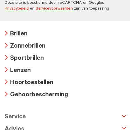
Deze site is beschermd door reCAPTCHA en Googles
Privacybeleid
en
Servicevoorwaarden
zijn van toepassing
Brillen
Arrow
Zonnebrillen
icon
Arrow
Sportbrillen
icon
Arrow
Lenzen
icon
Arrow
Hoortoestellen
icon
Arrow
Gehoorbescherming
icon
Arrow
icon
Service
n
A
r
r
o
w
i
c
o
Advies