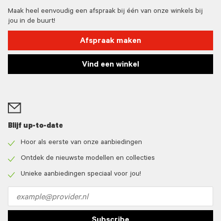
Maak heel eenvoudig een afspraak bij één van onze winkels bij
jou in de buurt!
Afspraak maken
Vind een winkel
Blijf up-to-date
Hoor als eerste van onze aanbiedingen
Check
icon
Ontdek de nieuwste modellen en collecties
Check
icon
Unieke aanbiedingen speciaal voor jou!
Check
icon
Email
address
Subscribe