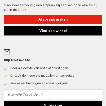
Maak heel eenvoudig een afspraak bij één van onze winkels bij
jou in de buurt!
Afspraak maken
Vind een winkel
Blijf up-to-date
Hoor als eerste van onze aanbiedingen
Check
icon
Ontdek de nieuwste modellen en collecties
Check
icon
Unieke aanbiedingen speciaal voor jou!
Check
icon
Email
address
Subscribe