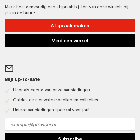
Maak heel eenvoudig een afspraak bij één van onze winkels bij
jou in de buurt!
Afspraak maken
Vind een winkel
Blijf up-to-date
Hoor als eerste van onze aanbiedingen
Check
icon
Ontdek de nieuwste modellen en collecties
Check
icon
Unieke aanbiedingen speciaal voor jou!
Check
icon
Email
address
Subscribe