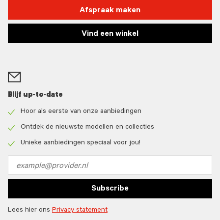
Afspraak maken
Vind een winkel
Blijf up-to-date
Hoor als eerste van onze aanbiedingen
Check
icon
Ontdek de nieuwste modellen en collecties
Check
icon
Unieke aanbiedingen speciaal voor jou!
Check
icon
Email
address
Subscribe
Lees hier ons
Privacy statement