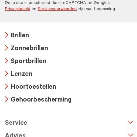
Deze site is beschermd door reCAPTCHA en Googles
Privacybeleid
en
Servicevoorwaarden
zijn van toepassing
Brillen
Arrow
Zonnebrillen
icon
Arrow
Sportbrillen
icon
Arrow
Lenzen
icon
Arrow
Hoortoestellen
icon
Arrow
Gehoorbescherming
icon
Arrow
icon
Service
n
A
r
r
o
w
i
c
o
Advies