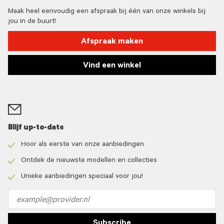
Maak heel eenvoudig een afspraak bij één van onze winkels bij
jou in de buurt!
Afspraak maken
Vind een winkel
Blijf up-to-date
Hoor als eerste van onze aanbiedingen
Check
icon
Ontdek de nieuwste modellen en collecties
Check
icon
Unieke aanbiedingen speciaal voor jou!
Check
icon
Email
address
Subscribe