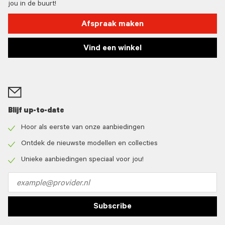
jou in de buurt!
Afspraak maken
Vind een winkel
Blijf up-to-date
Hoor als eerste van onze aanbiedingen
Check
icon
Ontdek de nieuwste modellen en collecties
Check
icon
Unieke aanbiedingen speciaal voor jou!
Check
icon
Email
address
Subscribe