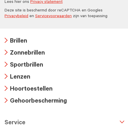
Lees hier ons
Privacy statement
Deze site is beschermd door reCAPTCHA en Googles
Privacybeleid
en
Servicevoorwaarden
zijn van toepassing
Brillen
Arrow
Zonnebrillen
icon
Arrow
Sportbrillen
icon
Arrow
Lenzen
icon
Arrow
Hoortoestellen
icon
Arrow
Gehoorbescherming
icon
Arrow
icon
Service
n
A
r
r
o
w
i
c
o