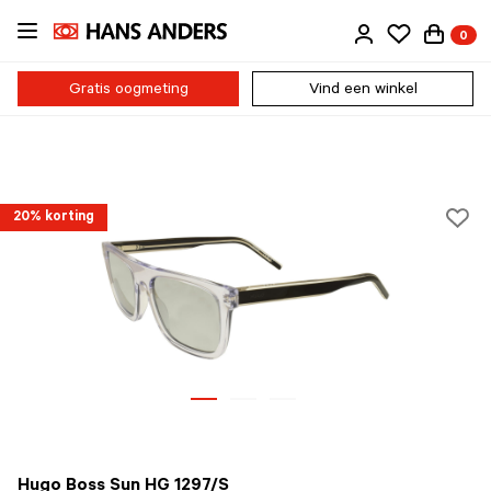
Ga
0
direct
naar
de
Gratis oogmeting
Vind een winkel
inhoud
20% korting
Hugo Boss Sun HG 1297/S