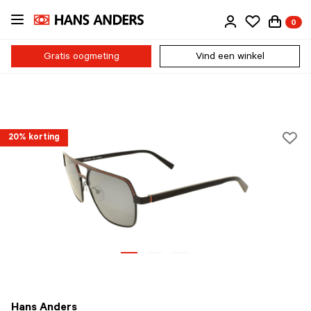
Ga
0
direct
naar
de
Gratis oogmeting
Vind een winkel
inhoud
20% korting
Hans Anders