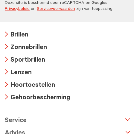
Deze site is beschermd door reCAPTCHA en Googles
Privacybeleid
en
Servicevoorwaarden
zijn van toepassing
Brillen
Arrow
Zonnebrillen
icon
Arrow
Sportbrillen
icon
Arrow
Lenzen
icon
Arrow
Hoortoestellen
icon
Arrow
Gehoorbescherming
icon
Arrow
icon
Service
n
A
r
r
o
w
i
c
o
Advies