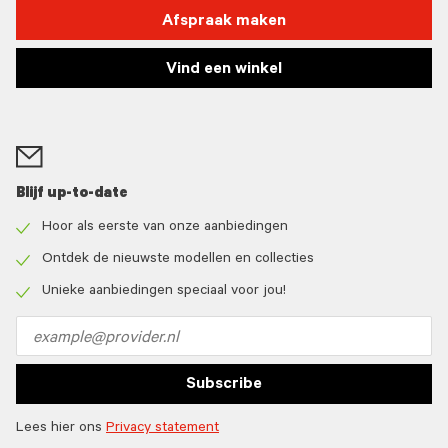
Afspraak maken
Vind een winkel
Blijf up-to-date
Hoor als eerste van onze aanbiedingen
Check
icon
Ontdek de nieuwste modellen en collecties
Check
icon
Unieke aanbiedingen speciaal voor jou!
Check
icon
Email
address
Subscribe
Lees hier ons
Privacy statement