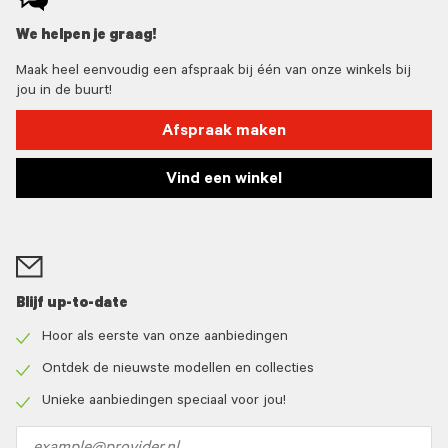
We helpen je graag!
Maak heel eenvoudig een afspraak bij één van onze winkels bij
jou in de buurt!
Afspraak maken
Vind een winkel
Blijf up-to-date
Hoor als eerste van onze aanbiedingen
Check
icon
Ontdek de nieuwste modellen en collecties
Check
icon
Unieke aanbiedingen speciaal voor jou!
Check
icon
Email