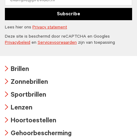
address
Subscribe
Lees hier ons
Privacy statement
Deze site is beschermd door reCAPTCHA en Googles
Privacybeleid
en
Servicevoorwaarden
zijn van toepassing
Brillen
Arrow
Zonnebrillen
icon
Arrow
Sportbrillen
icon
Arrow
Lenzen
icon
Arrow
Hoortoestellen
icon
Arrow
Gehoorbescherming
icon