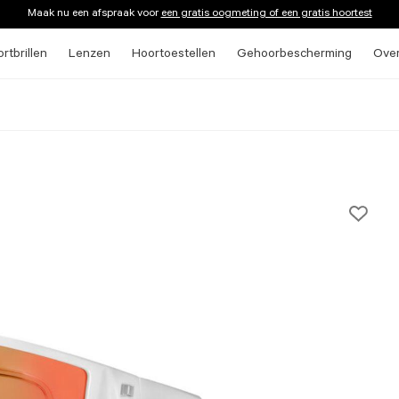
Maak nu een afspraak voor
een gratis oogmeting of een gratis hoortest
rtbrillen
Lenzen
Hoortoestellen
Gehoorbescherming
Ove