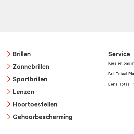
Brillen
Service
Arrow
Kies en pas i
Zonnebrillen
icon
Arrow
Bril Totaal Pl
Sportbrillen
icon
Lens Totaal P
Arrow
Lenzen
icon
Arrow
Hoortoestellen
icon
Arrow
Gehoorbescherming
icon
Arrow
icon