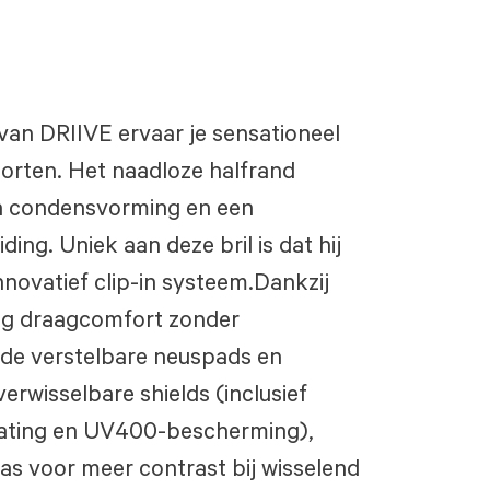
n DRIIVE ervaar je sensationeel
porten. Het naadloze halfrand
gen condensvorming en een
ng. Uniek aan deze bril is dat hij
novatief clip-in systeem.​ Dankzij
urig draagcomfort zonder
de verstelbare neuspads en
verwisselbare shields (inclusief
oating en UV400-bescherming),
as voor meer contrast bij wisselend