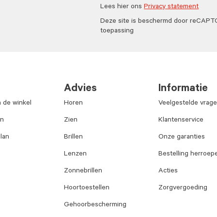
Lees hier ons
Privacy statement
Deze site is beschermd door reCAP
toepassing
Advies
Informatie
n de winkel
Horen
Veelgestelde vrag
an
Zien
Klantenservice
lan
Brillen
Onze garanties
Lenzen
Bestelling herroep
Zonnebrillen
Acties
Hoortoestellen
Zorgvergoeding
Gehoorbescherming