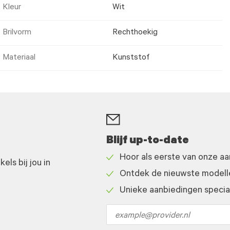
Kleur
Wit
Brilvorm
Rechthoekig
Materiaal
Kunststof
Blijf up-to-date
Hoor als eerste van onze a
ls bij jou in
Check
Ontdek de nieuwste modelle
icon
Check
Unieke aanbiedingen speciaa
icon
Check
icon
Email
address