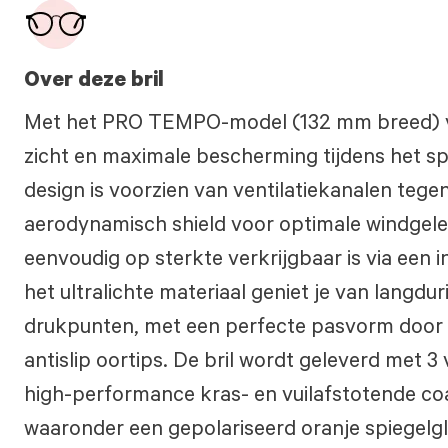
Over deze bril
Met het PRO TEMPO-model (132 mm breed) va
zicht en maximale bescherming tijdens het s
design is voorzien van ventilatiekanalen te
aerodynamisch shield voor optimale windgeleidi
eenvoudig op sterkte verkrijgbaar is via een in
het ultralichte materiaal geniet je van langd
drukpunten, met een perfecte pasvorm door 
antislip oortips. De bril wordt geleverd met 3 
high-performance kras- en vuilafstotende c
waaronder een gepolariseerd oranje spiegelgl