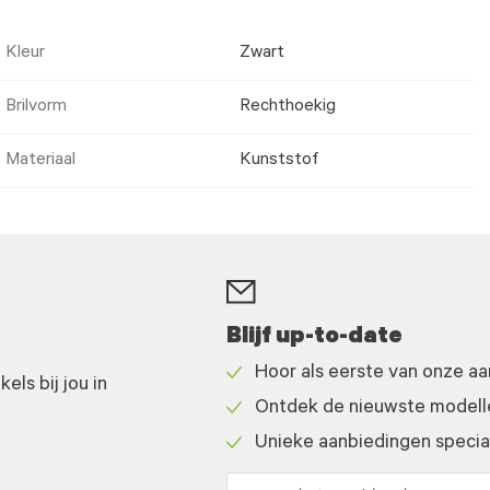
Kleur
Zwart
Brilvorm
Rechthoekig
Materiaal
Kunststof
Blijf up-to-date
Hoor als eerste van onze a
ls bij jou in
Check
Ontdek de nieuwste modelle
icon
Check
Unieke aanbiedingen speciaa
icon
Check
icon
Email