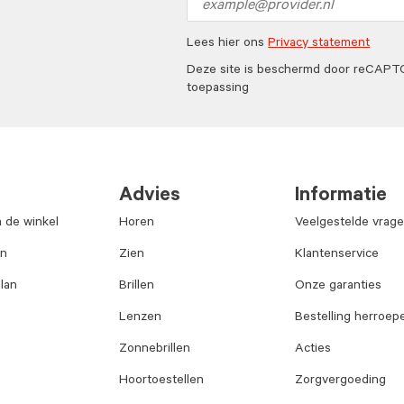
address
Lees hier ons
Privacy statement
Deze site is beschermd door reCAP
toepassing
Advies
Informatie
n de winkel
Horen
Veelgestelde vrag
an
Zien
Klantenservice
lan
Brillen
Onze garanties
Lenzen
Bestelling herroep
Zonnebrillen
Acties
Hoortoestellen
Zorgvergoeding