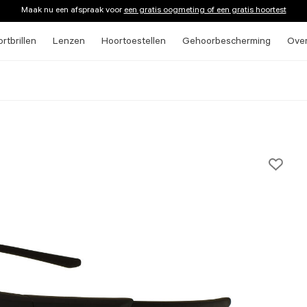
Maak nu een afspraak voor
een gratis oogmeting of een gratis hoortest
rtbrillen
Lenzen
Hoortoestellen
Gehoorbescherming
Ove