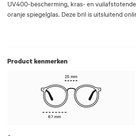
UV400-bescherming, kras- en vuilafstotende 
oranje spiegelglas. ​ Deze bril is uitsluitend onl
Product kenmerken
25 mm
67 mm