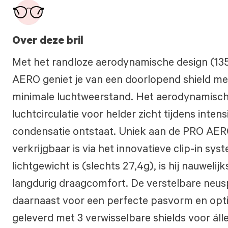
Over deze bril
Met het randloze aerodynamische design (1
AERO geniet je van een doorlopend shield me
minimale luchtweerstand. Het aerodynamische
luchtcirculatie voor helder zicht tijdens inte
condensatie ontstaat. Uniek aan de PRO AERO
verkrijgbaar is via het innovatieve clip-in sys
lichtgewicht is (slechts 27,4g), is hij nauweli
langdurig draagcomfort. De verstelbare neusp
daarnaast voor een perfecte pasvorm en opti
geleverd met 3 verwisselbare shields voor ál