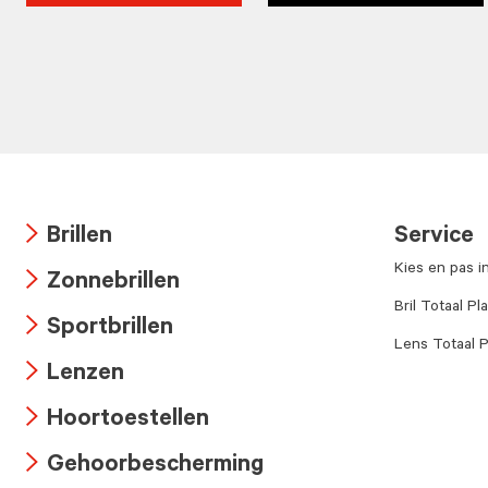
Brillen
Service
Arrow
Kies en pas i
Zonnebrillen
icon
Arrow
Bril Totaal Pl
Sportbrillen
icon
Lens Totaal P
Arrow
Lenzen
icon
Arrow
Hoortoestellen
icon
Arrow
Gehoorbescherming
icon
Arrow