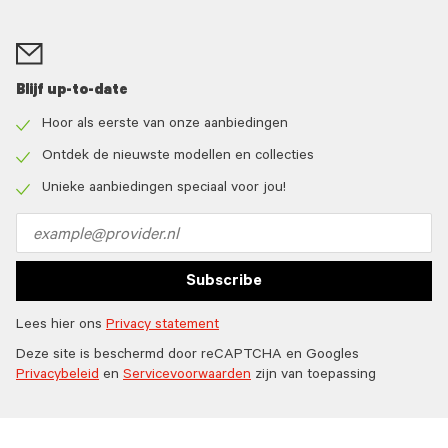
Blijf up-to-date
Hoor als eerste van onze aanbiedingen
Check
icon
Ontdek de nieuwste modellen en collecties
Check
icon
Unieke aanbiedingen speciaal voor jou!
Check
icon
Email
address
Subscribe
Lees hier ons
Privacy statement
Deze site is beschermd door reCAPTCHA en Googles
Privacybeleid
en
Servicevoorwaarden
zijn van toepassing