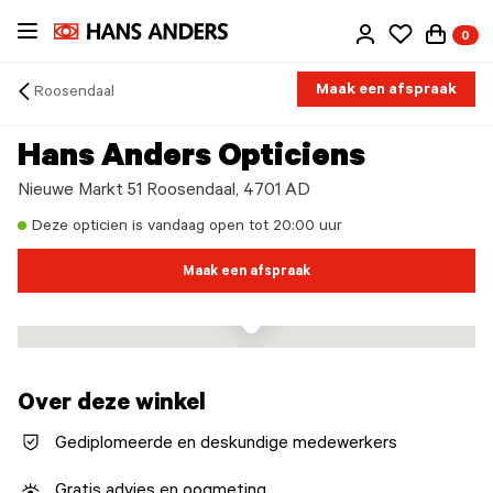
Ga
0
direct
naar
de
Maak een afspraak
Roosendaal
inhoud
Arrow
back
Hans Anders Opticiens
Nieuwe Markt 51 Roosendaal, 4701 AD
Deze opticien is vandaag open tot 20:00 uur
Maak een afspraak
Over deze winkel
Gediplomeerde en deskundige medewerkers
Gratis advies en oogmeting