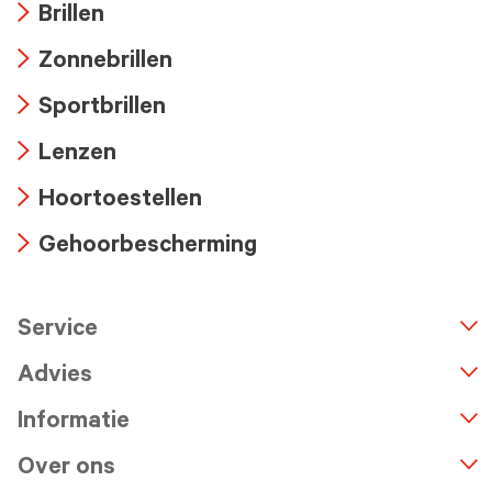
Brillen
Arrow
Zonnebrillen
icon
Arrow
Sportbrillen
icon
Arrow
Lenzen
icon
Arrow
Hoortoestellen
icon
Arrow
Gehoorbescherming
icon
Arrow
icon
Service
n
A
r
r
o
w
i
c
o
Advies
Informatie
Over ons