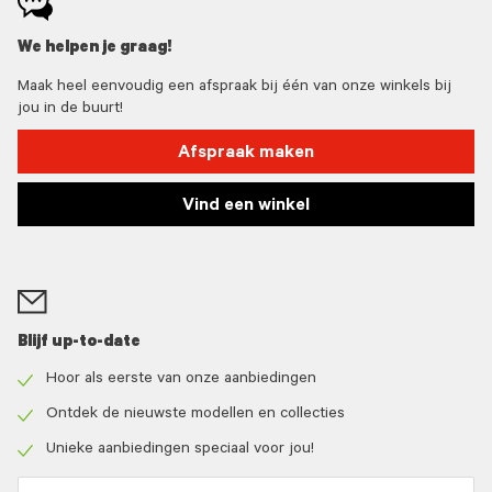
We helpen je graag!
Maak heel eenvoudig een afspraak bij één van onze winkels bij
jou in de buurt!
Afspraak maken
Vind een winkel
Blijf up-to-date
Hoor als eerste van onze aanbiedingen
Check
icon
Ontdek de nieuwste modellen en collecties
Check
icon
Unieke aanbiedingen speciaal voor jou!
Check
icon
Email