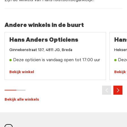
Zijn de winkels van Hans rolstoeltoegankelijk?
Andere winkels in de buurt
Hans Anders Opticiens
Han
Ginnekenstraat 137, 4811 JG, Breda
Heksen
Deze opticien is vandaag open tot 17:00 uur
Deze
Bekijk winkel
Bekijk
Bekijk alle winkels