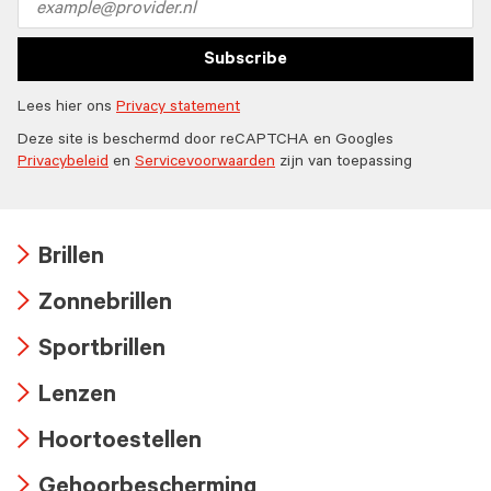
address
Subscribe
Lees hier ons
Privacy statement
Deze site is beschermd door reCAPTCHA en Googles
Privacybeleid
en
Servicevoorwaarden
zijn van toepassing
Brillen
Arrow
Zonnebrillen
icon
Arrow
Sportbrillen
icon
Arrow
Lenzen
icon
Arrow
Hoortoestellen
icon
Arrow
Gehoorbescherming