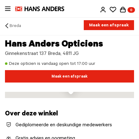
Ga
0
direct
naar
de
Maak een afspraak
Breda
inhoud
Arrow
back
Hans Anders Opticiens
Ginnekenstraat 137 Breda, 4811 JG
Deze opticien is vandaag open tot 17:00 uur
Maak een afspraak
Over deze winkel
Gediplomeerde en deskundige medewerkers
Gratis advies en oogmeting