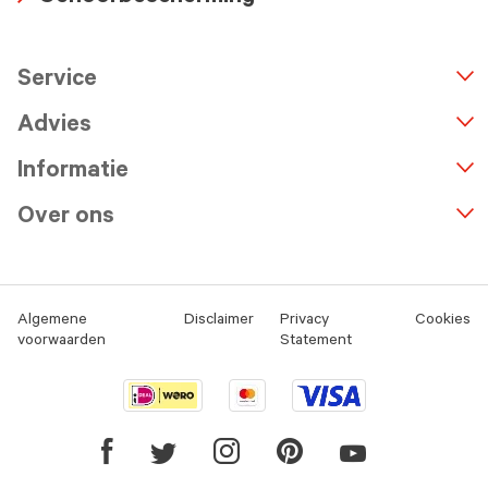
icon
Arrow
icon
Service
n
A
r
r
o
w
i
c
o
Advies
Informatie
Over ons
Algemene
Disclaimer
Privacy
Cookies
voorwaarden
Statement
Youtube
Facebook
Twitter
Instagram
Pinterest