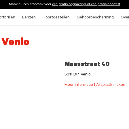
Maak nu een afspraak voor
een gratis oogmeting of een gratis hoortest
rtbrillen
Lenzen
Hoortoestellen
Gehoorbescherming
Ove
 Venlo
Maasstraat 40
5911 DP, Venlo
Meer informatie | Afspraak maken