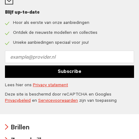
Blijf up-to-date
Hoor als eerste van onze aanbiedingen
Check
icon
Ontdek de nieuwste modellen en collecties
Check
icon
Unieke aanbiedingen speciaal voor jou!
Check
icon
Email
address
Subscribe
Lees hier ons
Privacy statement
Deze site is beschermd door reCAPTCHA en Googles
Privacybeleid
en
Servicevoorwaarden
zijn van toepassing
Brillen
Arrow