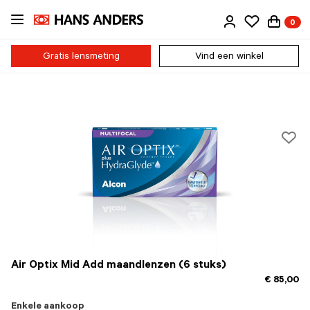
Ga
0
direct
naar
de
Gratis lensmeting
Vind een winkel
inhoud
Air Optix Mid Add maandlenzen (6 stuks)
€ 85,00
Enkele aankoop