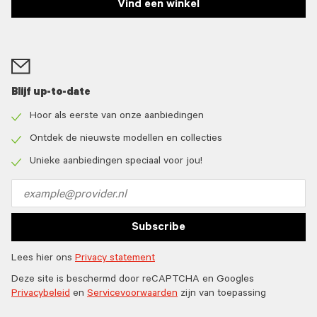
Vind een winkel
Blijf up-to-date
Hoor als eerste van onze aanbiedingen
Check
icon
Ontdek de nieuwste modellen en collecties
Check
icon
Unieke aanbiedingen speciaal voor jou!
Check
icon
Email
address
Subscribe
Lees hier ons
Privacy statement
Deze site is beschermd door reCAPTCHA en Googles
Privacybeleid
en
Servicevoorwaarden
zijn van toepassing