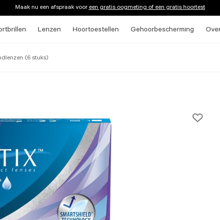
Maak nu een afspraak voor
een gratis oogmeting of een gratis hoortest
rtbrillen
Lenzen
Hoortoestellen
Gehoorbescherming
Ove
dlenzen (6 stuks)