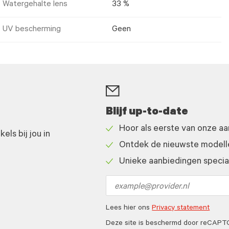
Watergehalte lens
33 %
UV bescherming
Geen
Blijf up-to-date
Hoor als eerste van onze a
ls bij jou in
Check
Ontdek de nieuwste modelle
icon
Check
Unieke aanbiedingen speciaa
icon
Check
icon
Email
address
Lees hier ons
Privacy statement
Deze site is beschermd door reCAP