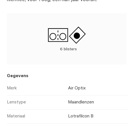
hiermee, voor 1 oog, een half jaar vooruit.
6 blisters
Gegevens
Merk
Air Optix
Lenstype
Maandlenzen
Materiaal
Lotrafilcon B