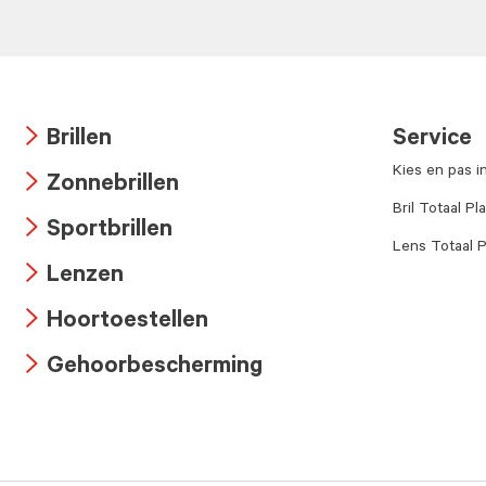
Brillen
Service
Arrow
Kies en pas i
Zonnebrillen
icon
Arrow
Bril Totaal Pl
Sportbrillen
icon
Lens Totaal P
Arrow
Lenzen
icon
Arrow
Hoortoestellen
icon
Arrow
Gehoorbescherming
icon
Arrow
icon