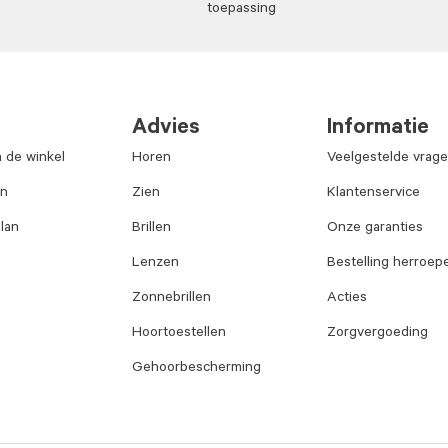
toepassing
Advies
Informatie
n de winkel
Horen
Veelgestelde vrag
an
Zien
Klantenservice
lan
Brillen
Onze garanties
Lenzen
Bestelling herroep
Zonnebrillen
Acties
Hoortoestellen
Zorgvergoeding
Gehoorbescherming