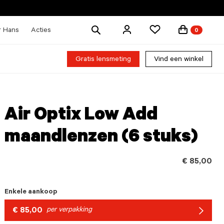
Zoek
r Hans
Acties
0
producten
Gratis lensmeting
Vind een winkel
Air Optix Low Add
maandlenzen (6 stuks)
€ 85,00
Enkele aankoop
€ 85,00
per verpakking
Arrow