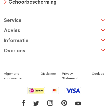
Gehoorbescherming
icon
Arrow
icon
Service
n
A
r
r
o
w
i
c
o
Advies
Informatie
Over ons
Algemene
Disclaimer
Privacy
Cookies
voorwaarden
Statement