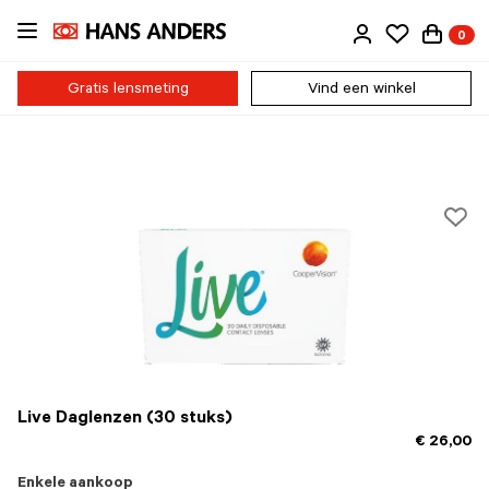
Ga
0
direct
naar
de
Gratis lensmeting
Vind een winkel
inhoud
Live Daglenzen (30 stuks)
€ 26,00
Enkele aankoop