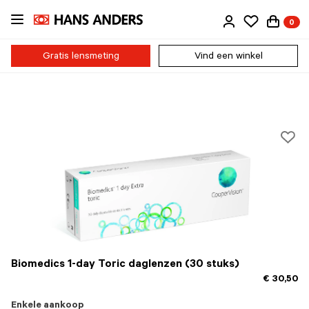
Ga
0
direct
naar
de
Gratis lensmeting
Vind een winkel
inhoud
Biomedics 1-day Toric daglenzen (30 stuks)
€ 30,50
Enkele aankoop