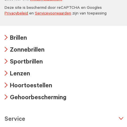
Deze site is beschermd door reCAPTCHA en Googles
Privacybeleid
en
Servicevoorwaarden
zijn van toepassing
Brillen
Arrow
Zonnebrillen
icon
Arrow
Sportbrillen
icon
Arrow
Lenzen
icon
Arrow
Hoortoestellen
icon
Arrow
Gehoorbescherming
icon
Arrow
icon
Service
n
A
r
r
o
w
i
c
o