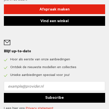
jou in de buurt!
Afspraak maken
Vind een winkel
Blijf up-to-date
Hoor als eerste van onze aanbiedingen
Check
icon
Ontdek de nieuwste modellen en collecties
Check
icon
Unieke aanbiedingen speciaal voor jou!
Check
icon
Email
address
Subscribe
Lees hier ons
Privacy statement