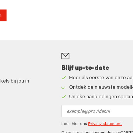
n
Blijf up-to-date
Hoor als eerste van onze a
ls bij jou in
Check
Ontdek de nieuwste modelle
icon
Check
Unieke aanbiedingen speciaa
icon
Check
icon
Email
address
Lees hier ons
Privacy statement