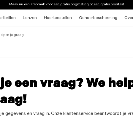
Maak nu een afspraak voor
een gratis oogmeting of een gratis hoortest
rtbrillen
Lenzen
Hoortoestellen
Gehoorbescherming
Ove
elpen je graag!
je een vraag? We hel
raag!
 je gegevens en vraag in. Onze klantenservice beantwoordt je vr