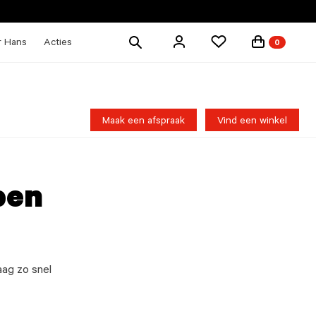
Zoek
r Hans
Acties
0
producten
Maak een afspraak
Vind een winkel
pen
aag zo snel