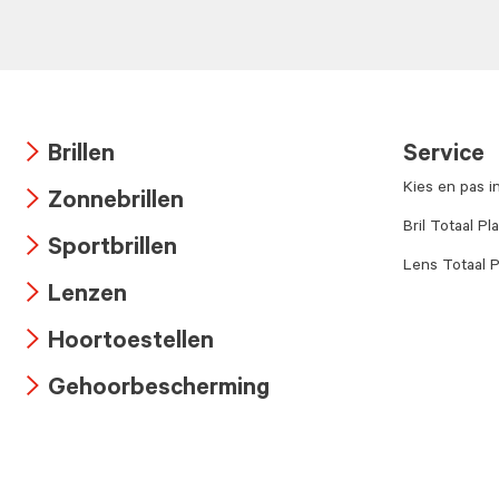
Brillen
Service
Arrow
Kies en pas i
Zonnebrillen
icon
Arrow
Bril Totaal Pl
Sportbrillen
icon
Lens Totaal P
Arrow
Lenzen
icon
Arrow
Hoortoestellen
icon
Arrow
Gehoorbescherming
icon
Arrow
icon