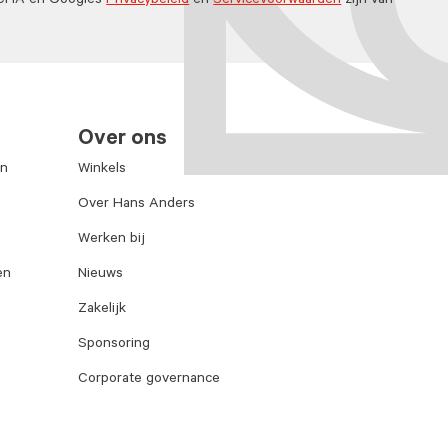
TCHA en Googles
Privacybeleid
en
Servicevoorwaarden
zijn van
Over ons
en
Winkels
Over Hans Anders
Werken bij
en
Nieuws
Zakelijk
Sponsoring
Corporate governance