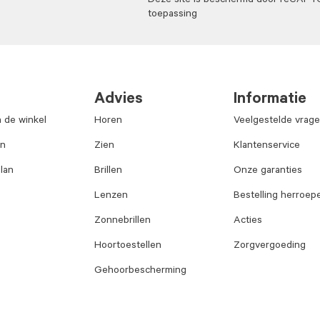
Deze site is beschermd door reCAP
toepassing
Advies
Informatie
n de winkel
Horen
Veelgestelde vrag
an
Zien
Klantenservice
lan
Brillen
Onze garanties
Lenzen
Bestelling herroep
Zonnebrillen
Acties
Hoortoestellen
Zorgvergoeding
Gehoorbescherming