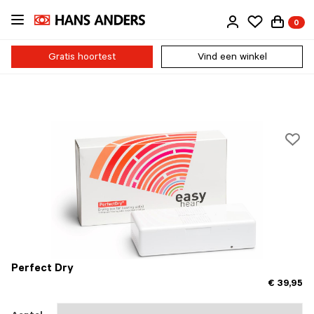
Ga
0
direct
naar
de
Gratis hoortest
Vind een winkel
inhoud
Perfect Dry
€ 39,95