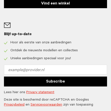
Vind een winkel
Blijf up-to-date
Hoor als eerste van onze aanbiedingen
Check
icon
Ontdek de nieuwste modellen en collecties
Check
icon
Unieke aanbiedingen speciaal voor jou!
Check
icon
Email
address
Subscribe
Lees hier ons
Privacy statement
Deze site is beschermd door reCAPTCHA en Googles
Privacybeleid
en
Servicevoorwaarden
zijn van toepassing