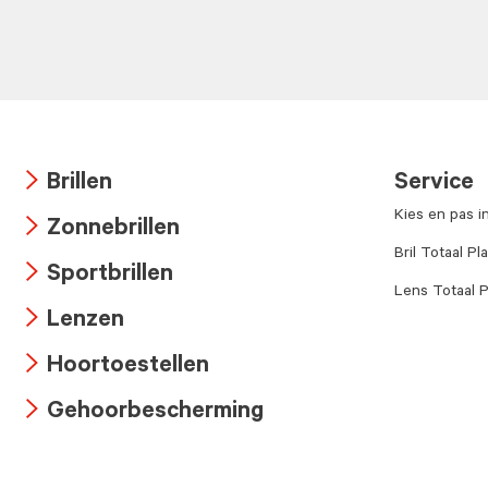
Brillen
Service
Arrow
Kies en pas i
Zonnebrillen
icon
Arrow
Bril Totaal Pl
Sportbrillen
icon
Lens Totaal P
Arrow
Lenzen
icon
Arrow
Hoortoestellen
icon
Arrow
Gehoorbescherming
icon
Arrow
icon