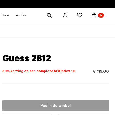
Zoek
r Hans
Acties
0
producten
Guess 2812
50% korting op een complete bril index 1.6
€ 119,00
Pas in de winkel