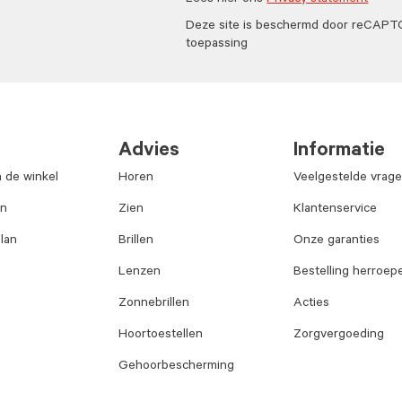
Lees hier ons
Privacy statement
Deze site is beschermd door reCAP
toepassing
Advies
Informatie
n de winkel
Horen
Veelgestelde vrag
an
Zien
Klantenservice
lan
Brillen
Onze garanties
Lenzen
Bestelling herroep
Zonnebrillen
Acties
Hoortoestellen
Zorgvergoeding
Gehoorbescherming