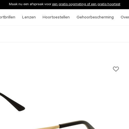
Maak nu een afspraak voor
een gratis oogmeting of een gratis hoortest
rtbrillen
Lenzen
Hoortoestellen
Gehoorbescherming
Ove