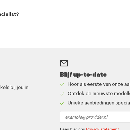
cialist?
Blijf up-to-date
Hoor als eerste van onze a
ls bij jou in
Check
Ontdek de nieuwste modelle
icon
Check
Unieke aanbiedingen speciaa
icon
Check
icon
Email
address