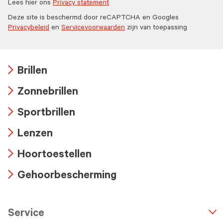
Lees hier ons
Privacy statement
Deze site is beschermd door reCAPTCHA en Googles
Privacybeleid
en
Servicevoorwaarden
zijn van toepassing
Brillen
Arrow
Zonnebrillen
icon
Arrow
Sportbrillen
icon
Arrow
Lenzen
icon
Arrow
Hoortoestellen
icon
Arrow
Gehoorbescherming
icon
Arrow
icon
Service
n
A
r
r
o
w
i
c
o