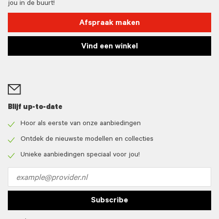
jou in de buurt!
Afspraak maken
Vind een winkel
Blijf up-to-date
Hoor als eerste van onze aanbiedingen
Check
icon
Ontdek de nieuwste modellen en collecties
Check
icon
Unieke aanbiedingen speciaal voor jou!
Check
icon
Email
address
Subscribe