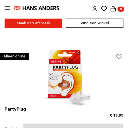
Ga
0
direct
naar
de
Maak een afspraak
Vind een winkel
inhoud
Alleen online
PartyPlug
€ 13,95