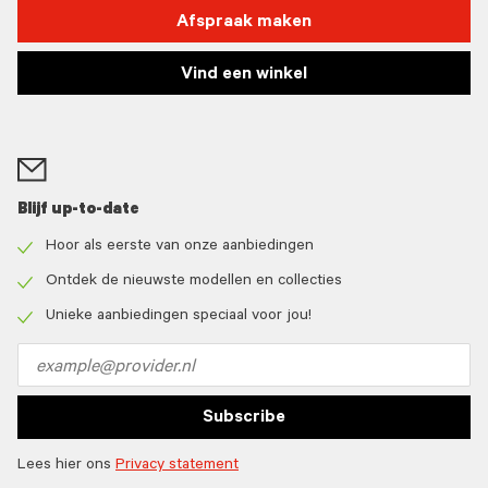
Afspraak maken
Vind een winkel
Blijf up-to-date
Hoor als eerste van onze aanbiedingen
Check
icon
Ontdek de nieuwste modellen en collecties
Check
icon
Unieke aanbiedingen speciaal voor jou!
Check
icon
Email
address
Subscribe
Lees hier ons
Privacy statement