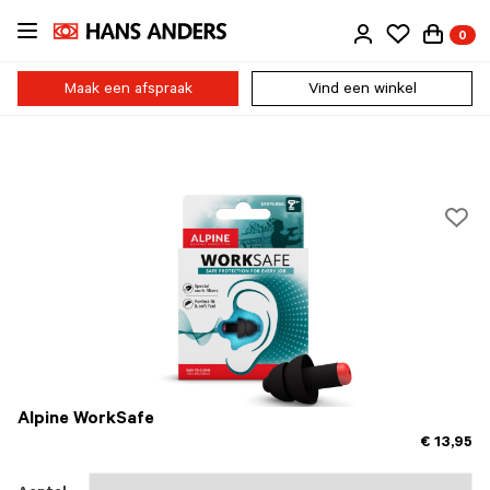
Ga
0
direct
naar
de
Maak een afspraak
Vind een winkel
inhoud
Alpine WorkSafe
€ 13,95