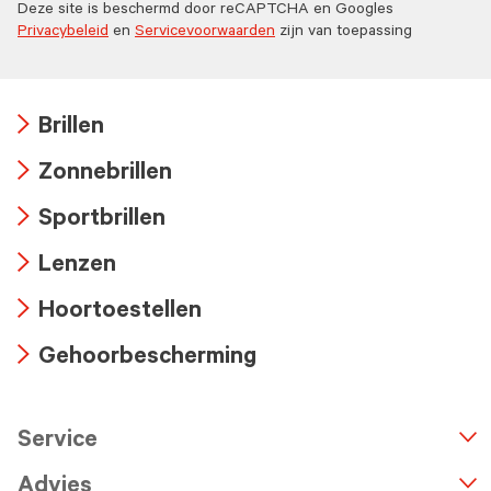
Deze site is beschermd door reCAPTCHA en Googles
Privacybeleid
en
Servicevoorwaarden
zijn van toepassing
Brillen
Arrow
Zonnebrillen
icon
Arrow
Sportbrillen
icon
Arrow
Lenzen
icon
Arrow
Hoortoestellen
icon
Arrow
Gehoorbescherming
icon
Arrow
icon
Service
n
A
r
r
o
w
i
c
o
Advies