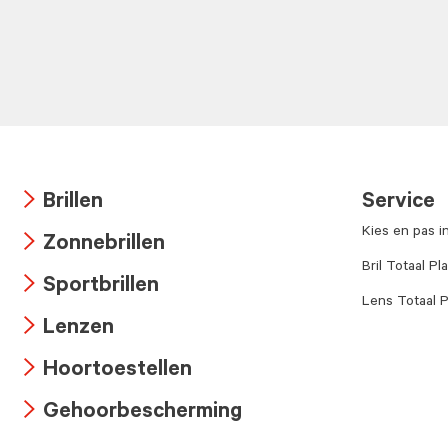
Brillen
Service
Arrow
Kies en pas i
Zonnebrillen
icon
Arrow
Bril Totaal Pl
Sportbrillen
icon
Lens Totaal P
Arrow
Lenzen
icon
Arrow
Hoortoestellen
icon
Arrow
Gehoorbescherming
icon
Arrow