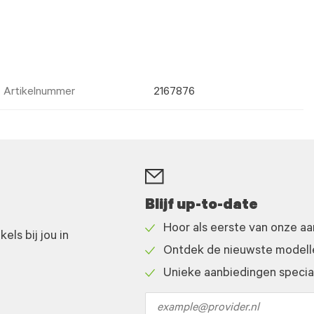
Artikelnummer
2167876
Blijf up-to-date
Hoor als eerste van onze a
ls bij jou in
Check
Ontdek de nieuwste modelle
icon
Check
Unieke aanbiedingen speciaa
icon
Check
icon
Email
address