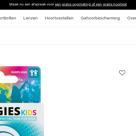
Maak nu een afspraak voor
een gratis oogmeting of een gratis hoortest
rtbrillen
Lenzen
Hoortoestellen
Gehoorbescherming
Ove