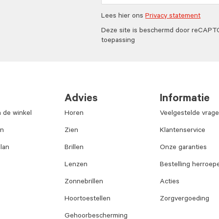
Lees hier ons
Privacy statement
Deze site is beschermd door reCAP
toepassing
Advies
Informatie
n de winkel
Horen
Veelgestelde vrag
an
Zien
Klantenservice
lan
Brillen
Onze garanties
Lenzen
Bestelling herroep
Zonnebrillen
Acties
Hoortoestellen
Zorgvergoeding
Gehoorbescherming