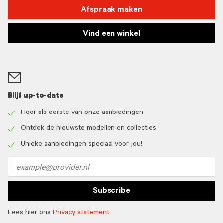
Afspraak maken
Vind een winkel
Blijf up-to-date
Hoor als eerste van onze aanbiedingen
Check
icon
Ontdek de nieuwste modellen en collecties
Check
icon
Unieke aanbiedingen speciaal voor jou!
Check
icon
Email
address
Subscribe
Lees hier ons
Privacy statement