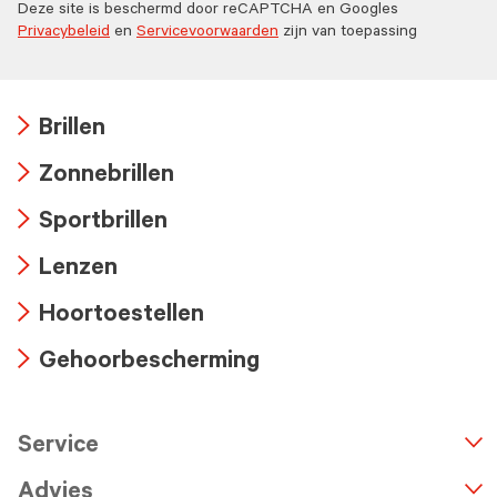
Deze site is beschermd door reCAPTCHA en Googles
Privacybeleid
en
Servicevoorwaarden
zijn van toepassing
Brillen
Arrow
Zonnebrillen
icon
Arrow
Sportbrillen
icon
Arrow
Lenzen
icon
Arrow
Hoortoestellen
icon
Arrow
Gehoorbescherming
icon
Arrow
icon
Service
n
A
r
r
o
w
i
c
o
Advies