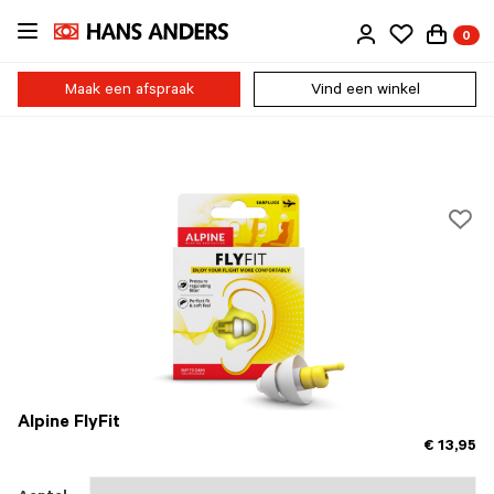
Ga
0
direct
naar
de
Maak een afspraak
Vind een winkel
inhoud
Alpine FlyFit
€ 13,95