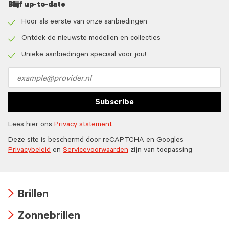
Blijf up-to-date
Hoor als eerste van onze aanbiedingen
Check
icon
Ontdek de nieuwste modellen en collecties
Check
icon
Unieke aanbiedingen speciaal voor jou!
Check
icon
Email
address
Subscribe
Lees hier ons
Privacy statement
Deze site is beschermd door reCAPTCHA en Googles
Privacybeleid
en
Servicevoorwaarden
zijn van toepassing
Brillen
Arrow
Zonnebrillen
icon
Arrow