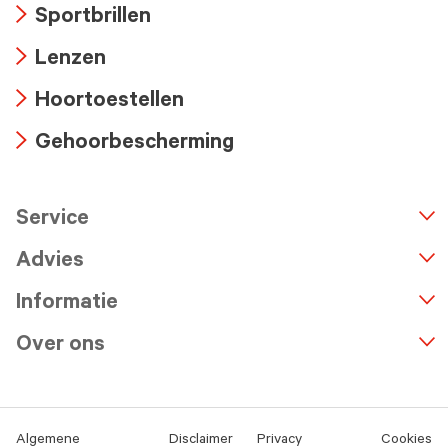
Sportbrillen
icon
Arrow
Lenzen
icon
Arrow
Hoortoestellen
icon
Arrow
Gehoorbescherming
icon
Arrow
icon
Service
n
A
r
r
o
w
i
c
o
Advies
Informatie
Over ons
Algemene
Disclaimer
Privacy
Cookies