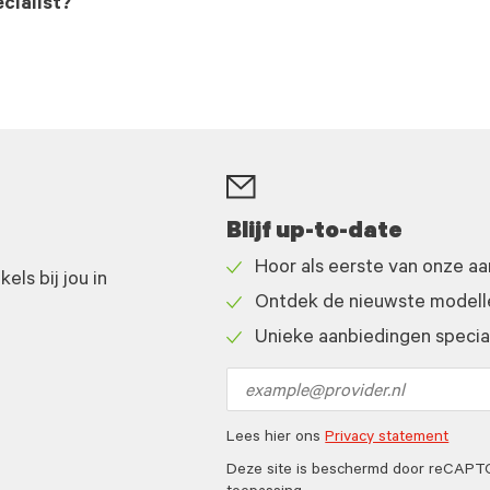
cialist?
Blijf up-to-date
Hoor als eerste van onze a
ls bij jou in
Check
Ontdek de nieuwste modelle
icon
Check
Unieke aanbiedingen speciaa
icon
Check
icon
Email
address
Lees hier ons
Privacy statement
Deze site is beschermd door reCAP