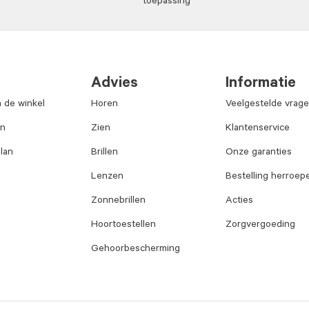
toepassing
Advies
Informatie
n de winkel
Horen
Veelgestelde vrag
an
Zien
Klantenservice
lan
Brillen
Onze garanties
Lenzen
Bestelling herroep
Zonnebrillen
Acties
Hoortoestellen
Zorgvergoeding
Gehoorbescherming