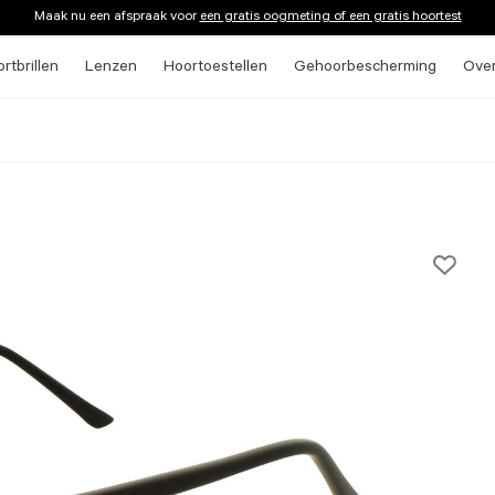
Maak nu een afspraak voor
een gratis oogmeting of een gratis hoortest
rtbrillen
Lenzen
Hoortoestellen
Gehoorbescherming
Ove