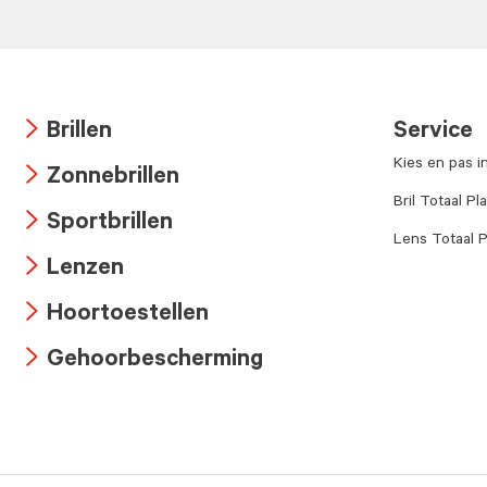
Brillen
Service
Arrow
Kies en pas i
Zonnebrillen
icon
Arrow
Bril Totaal Pl
Sportbrillen
icon
Lens Totaal P
Arrow
Lenzen
icon
Arrow
Hoortoestellen
icon
Arrow
Gehoorbescherming
icon
Arrow
icon