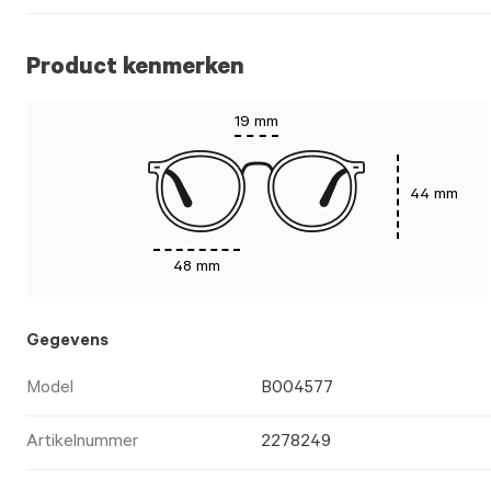
Product kenmerken
19 mm
44 mm
48 mm
Gegevens
Model
B004577
Artikelnummer
2278249