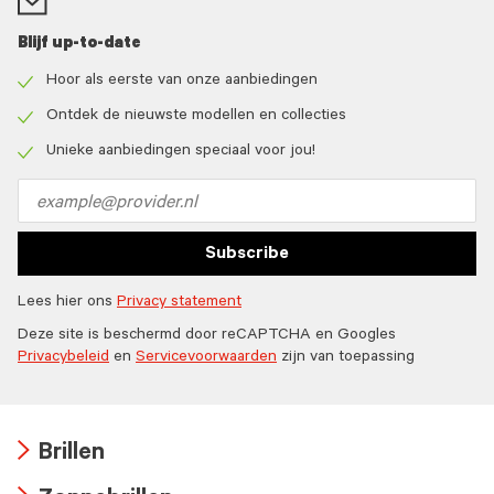
Blijf up-to-date
Hoor als eerste van onze aanbiedingen
Check
icon
Ontdek de nieuwste modellen en collecties
Check
icon
Unieke aanbiedingen speciaal voor jou!
Check
icon
Email
address
Subscribe
Lees hier ons
Privacy statement
Deze site is beschermd door reCAPTCHA en Googles
Privacybeleid
en
Servicevoorwaarden
zijn van toepassing
Brillen
Arrow