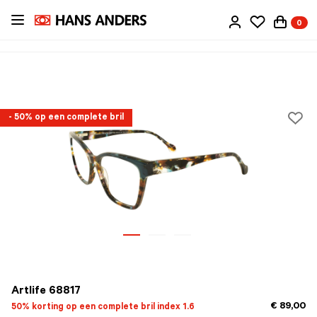
Ga
0
direct
naar
de
inhoud
- 50% op een complete bril
Artlife 68817
€ 89,00
50% korting op een complete bril index 1.6