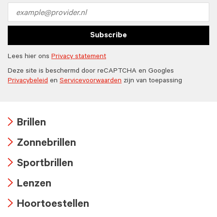
icon
Email
address
Subscribe
Lees hier ons
Privacy statement
Deze site is beschermd door reCAPTCHA en Googles
Privacybeleid
en
Servicevoorwaarden
zijn van toepassing
Brillen
Arrow
Zonnebrillen
icon
Arrow
Sportbrillen
icon
Arrow
Lenzen
icon
Arrow
Hoortoestellen
icon
Arrow