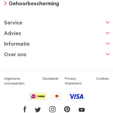
Gehoorbescherming
icon
Arrow
icon
Service
n
A
r
r
o
w
i
c
o
Advies
Informatie
Over ons
Algemene
Disclaimer
Privacy
Cookies
voorwaarden
Statement