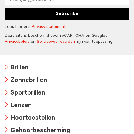
address
Subscribe
Lees hier ons
Privacy statement
Deze site is beschermd door reCAPTCHA en Googles
Privacybeleid
en
Servicevoorwaarden
zijn van toepassing
Brillen
Arrow
Zonnebrillen
icon
Arrow
Sportbrillen
icon
Arrow
Lenzen
icon
Arrow
Hoortoestellen
icon
Arrow
Gehoorbescherming
icon