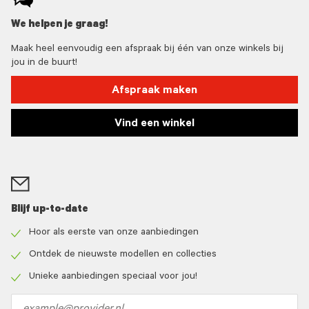
We helpen je graag!
Maak heel eenvoudig een afspraak bij één van onze winkels bij
jou in de buurt!
Afspraak maken
Vind een winkel
Blijf up-to-date
Hoor als eerste van onze aanbiedingen
Check
icon
Ontdek de nieuwste modellen en collecties
Check
icon
Unieke aanbiedingen speciaal voor jou!
Check
icon
Email