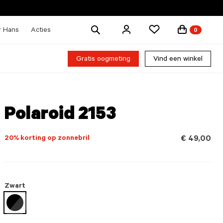
Zoek
r Hans
Acties
0
producten
Gratis oogmeting
Vind een winkel
Polaroid 2153
20% korting op zonnebril
€ 49,00
Zwart
geselecteerd