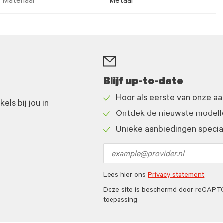
Materiaal
Metaal
Blijf up-to-date
Hoor als eerste van onze a
ls bij jou in
Check
Ontdek de nieuwste modelle
icon
Check
Unieke aanbiedingen speciaa
icon
Check
icon
Email
address
Lees hier ons
Privacy statement
Deze site is beschermd door reCAP
toepassing