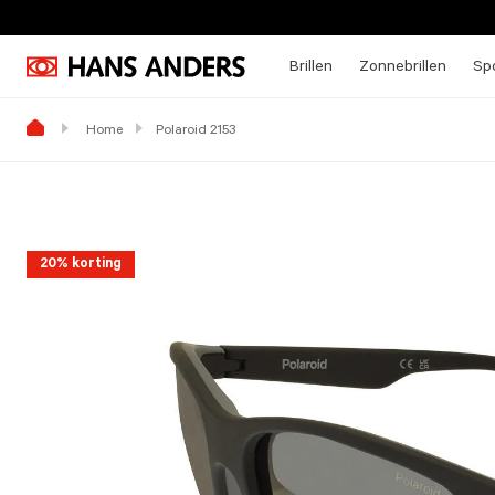
Brillen
Zonnebrillen
Spo
Home
Polaroid 2153
20% korting