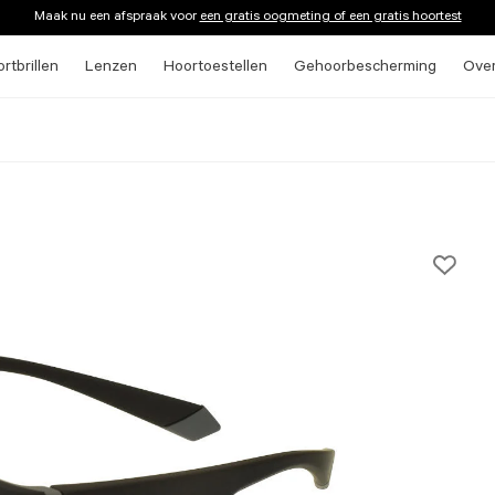
Maak nu een afspraak voor
een gratis oogmeting of een gratis hoortest
rtbrillen
Lenzen
Hoortoestellen
Gehoorbescherming
Ove