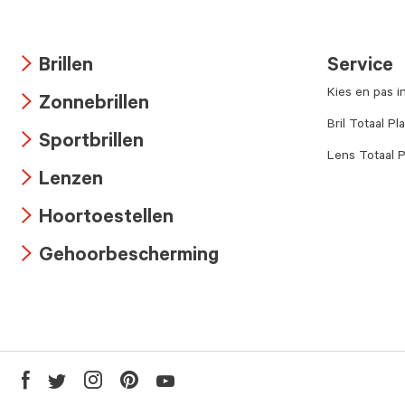
Brillen
Service
Arrow
Kies en pas i
Zonnebrillen
icon
Arrow
Bril Totaal Pl
Sportbrillen
icon
Lens Totaal P
Arrow
Lenzen
icon
Arrow
Hoortoestellen
icon
Arrow
Gehoorbescherming
icon
Arrow
icon
Youtube
Facebook
Twitter
Instagram
Pinterest